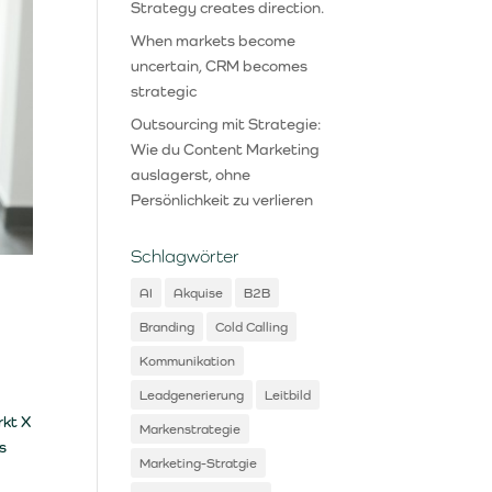
Strategy creates direction.
When markets become
uncertain, CRM becomes
strategic
Outsourcing mit Strategie:
Wie du Content Marketing
auslagerst, ohne
Persönlichkeit zu verlieren
Schlagwörter
AI
Akquise
B2B
Branding
Cold Calling
Kommunikation
Leadgenerierung
Leitbild
rkt X
Markenstrategie
s
Marketing-Stratgie