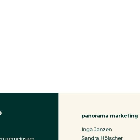
?
panorama marketing
Inga Janzen
Sandra Hölscher
aren gemeinsam