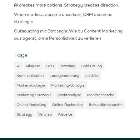
AI creates more options. Strategy creates direction.
When markets become uncertain, CRM becomes
strategic
Outsourcing mit Strategie: Wie du Content Marketing
auslagerst, ohne Persönlichkeit zu verlieren
Tags
AI
Akquise
B2B
Branding
Cold Calling
Kommunikation
Leadgenerierung
Leitbild
Markenstrategie
Marketing-Stratgie
Marketing Strategie
Marktanalyse
Marktrecherche
Online Marketing
Online Recherche
Sekundärrecherche
Strategy
Vertrieb
Website